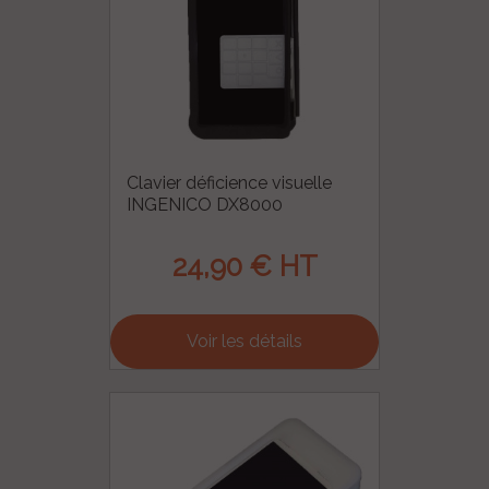
Clavier déficience visuelle
INGENICO DX8000
24,90 € HT
Prix
Voir les détails