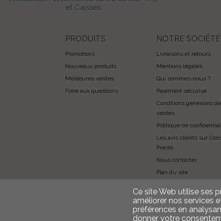
et Caisses
PRODUITS
NOTRE SOCIÉTÉ
Promotions
Livraisons et retours
Nouveaux produits
Mentions légales
Meilleures ventes
Qui sommes-nous ?
Foire aux questions
Paiement sécurisé
Conditions générales de
ventes
Politique de confidential
Les avis clients sur Con
Presto
Nous contacter
Plan du site
Ce site Web utilise ses 
améliorer nos services e
préférences en analysan
donner votre consentemen