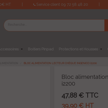
150€ HT
|
Service client 09 72 58 48 20
|
Accessoires
Boitiers Pinpad
Protections et Housses
ALIMENTATION
BLOC ALIMENTATION LECTEUR CHÈQUE INGENICO I2200
Bloc alimentatio
i2200
47,88 € TTC
39,90 € HT