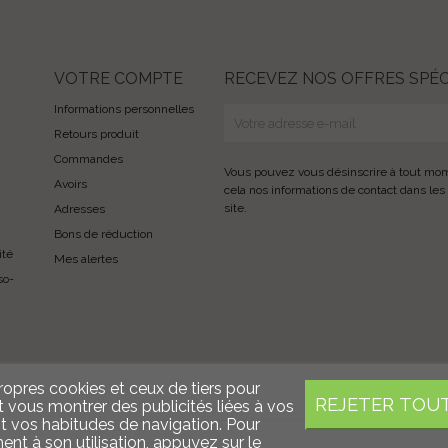
VOTRE COMPTE
RECEVEZ NOS OFFRES SPÉC
Informations personnelles
Retours produit
Commandes
Vous pouvez vous désinscrire à tout mo
Avoirs
cela nos informations de contact dans les 
site.
Adresses
Bons de réduction
ité
Mes alertes
so-
propres cookies et ceux de tiers pour
REJETER TOU
t vous montrer des publicités liées à vos
t vos habitudes de navigation. Pour
t à son utilisation, appuyez sur le