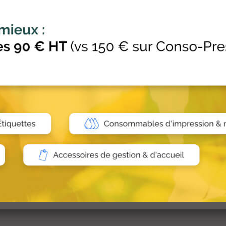
e recharger votre TPE (Terminal de Paiement) Ingenico...
 €
HT
ALIMENTATION INGENICO TETRA MOVE
alimentation électrique pour la gamme Ingenico Tetra...
 €
HT
ALIMENTATION INGENICO TETRA DESK
alimentation électrique pour la gamme Ingenico Tetra...
 €
HT
EUR HAUTE FRÉQUENCE 6 PRISES 500 VA ET RJ45
 d’onduleurs Z3 ZenBox EX a été conçue pour offrir...
0 €
HT