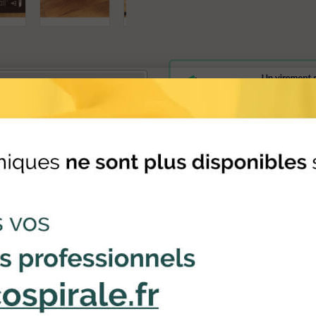
teur de chèque
ALIMENTATION TPE FIXE INGENICO
limentation électrique neuf pour les TPE (Terminal de...
 €
HT
EUR ALLUME CIGARE POUR INGENICO IWL250