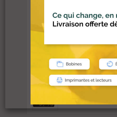
Permet d
34,90
BLOC 
Le bloc 
24,90
BLOC 
Le bloc 
34,90
ONDUL
La gamme
129,0