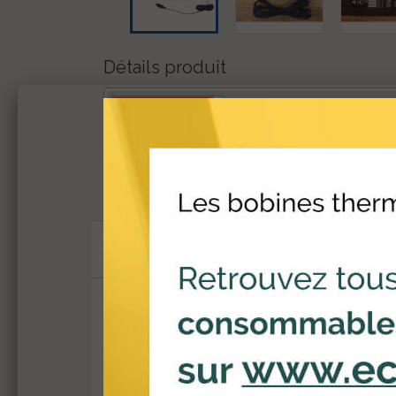
Détails produit
DESCRIPTION
Bloc alimentation INGENICO i2200 - Lec
Compatible : INGENICO i2200
Dans la même catégorie
BLOC 
Bloc d'a
34,90
CHARG