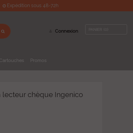
Expédition sous 48-72h
PANIER
(0)
Connexion
Cartouches
Promos
n lecteur chèque Ingenico