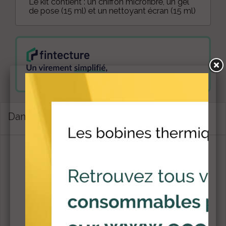
Le kit contient : un chiffon microfibre, un gel
de pose (15 ml) et un nettoyant écran (15 ml)
Dans la même catégorie
FILM DE PROTECTION CLAVIER TPE ET PINPAD
Film de protection pour le clavier de votre terminal de...