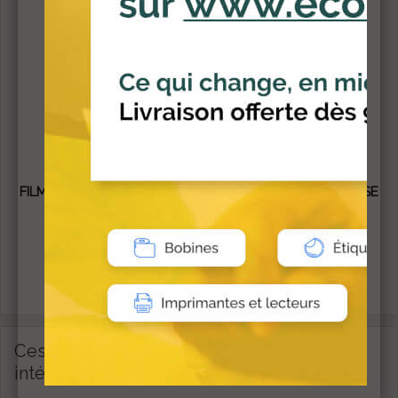
14,90 €
HT
AJOUTER AU PANIER
FILM ANTIBACTÉRIEN ET ANTIVIRAL POUR TPE ET CAISSE
Protégez vos supports contre les bactéries Les films...
12,90 €
HT
AJOUTER AU PANIER
Ces produits sont susceptibles de vous
intéresser