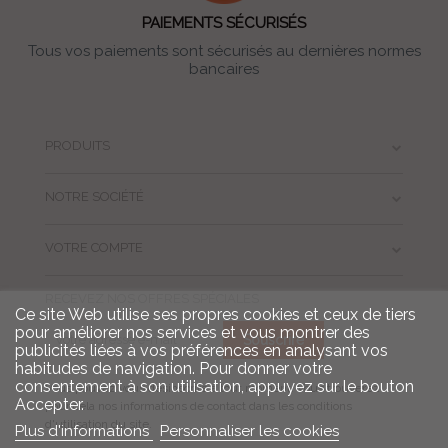
PAIEMENTS SÉCURISÉS
Tous vos paiements sont sécurisés au dernières normes
bancaires
PRODUITS
NOTRE SOCIÉTÉ
VOTRE COMPTE
RECEVEZ NOS OFFRES SPÉCIALES
Ce site Web utilise ses propres cookies et ceux de tiers
pour améliorer nos services et vous montrer des
publicités liées à vos préférences en analysant vos
habitudes de navigation. Pour donner votre
consentement à son utilisation, appuyez sur le bouton
Vous pouvez vous désinscrire à tout moment. Vous trouverez
Accepter.
pour cela nos informations de contact dans les conditions
d'utilisation du site.
Plus d'informations
Personnaliser les cookies